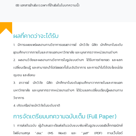
(8) เอกสารอ้างอิง (เฉพาะที่อ้างอิงในในบทความนี้)
ผลที่คาดว่าจะได้รับ
1. มีการเผยแพร่ผลงานทางวิชาการของอาจารย์ นักวิจัย นิสิต นักศึกษาในระดับ
อุดมศึกษาจากภายในและภายนอกมหาวิทยาลัย และบุคลากรจากหน่วยงานต่างๆ
2. ผลงานวิจัยและผลงานทางวิชาการในรูปแบบต่างๆ ได้รับการถ่ายทอด และแลก
เปลี่ยนเรียนรู้ และสามารถนำไปต่อยอดทั้งในเชิงวิชาการ และการนำไปใช้ประโยชน์ต่อ
ชุมชน และสังคม
3. อาจารย์ นักวิจัย นิสิต นักศึกษาในระดับอุดมศึกษาจากภายในและภายนอก
มหาวิทยาลัย และบุคลากรจากหน่วยงานต่างๆ ได้ร่วมแลกเปลี่ยนเรียนรู้ผลงานทาง
วิชาการ
4. เกิดเครือข่ายนักวิจัยในระดับชาติ
การจัดเตรียมบทความฉบับเต็ม (Full Paper)
1. การส่งต้นฉบับ ผู้นำเสนอจะต้องส่งต้นฉบับแบบพิมพ์ในรูปแบบของอิเล็กทรอนิกส์
ไฟล์นามสกุล “.doc” (MS Word) และ “.pdf” (PDF) ทางเว็บไซต์