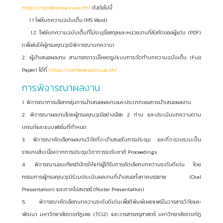
https://conference.lru.ac.th/
ดังต่อไปนี้
1.1 ไฟล์บทความฉบับเต็ม (MS Word)
1.2 ไฟล์บทความฉบับเต็มที่ไม่ระบุชื่อสกุลและหน่วยงานที่สังกัดของผู้แต่ง (PDF)
(เพื่อส่งให้ผู้ทรงคุณวุฒิพิจารณาบทความ)
2. ผู้นำเสนอผลงาน สามารถดาวน์โหลดรูปแบบการจัดทำบทความฉบับเต็ม (Full
Paper) ได้ที่
https://conference.lru.ac.th/
การพิจารณาผลงาน
1. พิจารณาการเลือกกลุ่มการนำเสนอผลงานและประเภทของการนำเสนอผลงาน
2. พิจารณาผลงานโดยผู้ทรงคุณวุฒิอย่างน้อย 2 ท่าน และประเมินบทความตาม
เกณฑ์และแบบฟอร์มที่กำหนด
3. พิจารณาคัดเลือกผลงานวิจัยที่จะนำเสนอในการประชุม และที่จะรวบรวมเป็น
รายงานสืบเนื่องจากการประชุมวิชาการระดับชาติ Proceedings
4. พิจารณามอบเกียรติบัตรให้แก่ผู้ได้รับการคัดเลือกบทความระดับดีเด่น โดย
กรรมการผู้ทรงคุณวุฒิร่วมประเมินผลงานที่นำเสนอทั้งภาคบรรยาย (Oral
Presentation) และภาคโปสเตอร์ (Poster Presentation)
5. พิจารณาคัดเลือกบทความระดับดีเด่นเพื่อตีพิมพ์เผยแพร่ในวารสารวิจัยและ
พัฒนา มหาวิทยาลัยราชภัฏเลย (TCI2) และวารสารครุศาสตร์ มหาวิทยาลัยราชภัฏ