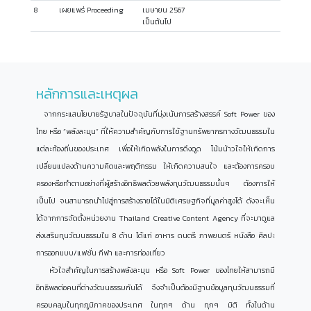
8
เผยแพร่ Proceeding
เมษายน 2567
เป็นต้นไป
หลักการและเหตุผล
จากกระแสนโยบายรัฐบาลในปัจจุบันที่มุ่งเน้นการสร้างสรรค์ Soft Power ของ
ไทย หรือ “พลังละมุน” ที่ให้ความสำคัญกับการใช้ฐานทรัพยากรทางวัฒนธรรมใน
แต่ละท้องถิ่นของประเทศ เพื่อให้เกิดพลังในการดึงดูด โน้มน้าวใจให้เกิดการ
เปลี่ยนแปลงด้านความคิดและพฤติกรรม ให้เกิดความสนใจ และต้องการครอบ
ครองหรือทำตามอย่างที่ผู้สร้างอิทธิพลด้วยพลังทุนวัฒนธรรมนั้นๆ ต้องการให้
เป็นไป จนสามารถนำไปสู่การสร้างรายได้ในมิติเศรษฐกิจที่มูลค่าสูงได้ ดังจะเห็น
ได้จากการจัดตั้งหน่วยงาน Thailand Creative Content Agency ที่จะมาดูแล
ส่งเสริมทุนวัฒนธรรมใน 8 ด้าน ได้แก่ อาหาร ดนตรี ภาพยนตร์ หนังสือ ศิลปะ
การออกแบบ/แฟชั่น กีฬา และการท่องเที่ยว
หัวใจสำคัญในการสร้างพลังละมุน หรือ Soft Power ของไทยให้สามารถมี
อิทธิพลต่อคนที่ต่างวัฒนธรรมกันได้ จึงจำเป็นต้องมีฐานข้อมูลทุนวัฒนธรรมที่
ครอบคลุมในทุกภูมิภาคของประเทศ ในทุกๆ ด้าน ทุกๆ มิติ ทั้งในด้าน