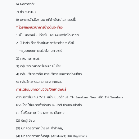
6) ผลการวิจัย
7) ข้อเสนอแนะ
8) เอกสารอ้างอิง (เฉพาะที่อ้างอิงในโปสเตอร์นี้)
* โดยผลงานวิชาการข้างต้นจะต้อง
1. เป็นผลงานใหม่ที่ยังไม่เคยเผยแพร่ที่ใดมาก่อน
2. มีหัวข้อเกี่ยวข้องกับสาขาวิชาต่าง ๆ ดังนี้
1) กลุ่มมนุษยศาสตร์/สังคมศาสตร์
2) กลุ่มครุศาสตร์
3) กลุ่มวิทยาศาสตร์และเทคโนโลยี
4) กลุ่มบริหารธุรกิจ การบริการ และการท่องเที่ยว
5) กลุ่มวิศวกรรม และอุตสาหกรรม
การเตรียมบทความวิจัย/วิทยานิพนธ์
ความยาวไม่เกิน 7-12 หน้า ชนิดอักษร TH Saraban New หรือ TH Saraban
PSK โดยใช้ขนาดตัวอักษร 14 ปกติ ประกอบหัวข้อ
(1) ชื่อเรื่องภาษาไทยและภาษาอังกฤษ
(2) ชื่อผู้เขียน
(3) บทคัดย่อภาษาไทยและคำสำคัญ
(4) บทคัดย่อภาษาอังกฤษ (Abstract) และ Keywords