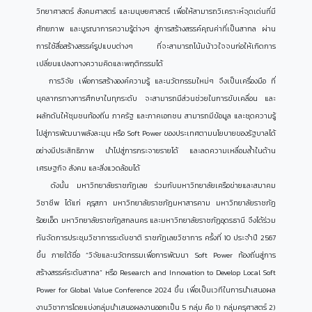
วิทยาศาสตร์ สังคมศาสตร์ และมนุษยศาสตร์ เพื่อให้สามารถวิเคราะห์จุดเด่นที่มี
ศักยภาพ และบูรณาการความรู้ต่างๆ สู่การสร้างสรรค์คุณค่าที่เป็นสากล ผ่าน
การใช้สื่อสร้างสรรค์รูปแบบต่างๆ ที่จะสามารถโน้มน้าวใจจนก่อให้เกิดการ
เปลี่ยนแปลงทางความคิดและพฤติกรรมได้
การวิจัย เพื่อการสร้างองค์ความรู้ และนวัตกรรมใหม่ๆ จึงเป็นเครื่องมือ ที่
บุคลากรทางการศึกษาในทุกระดับ จะสามารถมีส่วนช่วยในการขับเคลื่อน และ
ผลักดันให้ชุมชนท้องถิ่น ภาครัฐ และภาคเอกชน สามารถมีข้อมูล และชุดความรู้
ไปสู่การพัฒนาพลังละมุน หรือ Soft Power ของประเทศตามนโยบายของรัฐบาลได้
อย่างมีประสิทธิภาพ นำไปสู่การกระจายรายได้ และลดความเหลื่อมล้ำในด้าน
เศรษฐกิจ สังคม และสิ่งแวดล้อมได้
ดังนั้น มหาวิทยาลัยราชภัฏเลย ร่วมกับมหาวิทยาลัยเครือข่ายและสมาคม
วิชาชีพ ได้แก่ คุรุสภา มหาวิทยาลัยราชภัฏมหาสารคาม มหาวิทยาลัยราชภัฏ
ร้อยเอ็ด มหาวิทยาลัยราชภัฏสกลนคร และมหาวิทยาลัยราชภัฏอุดรธานี จึงได้ร่วม
กันจัดการประชุมวิชาการระดับชาติ ราชภัฏเลยวิชาการ ครั้งที่ 10 ประจำปี 2567
ขึ้น ภายใต้ชื่อ “วิจัยและนวัตกรรมเพื่อการพัฒนา Soft Power ท้องถิ่นสู่การ
สร้างสรรค์ระดับสากล” หรือ Research and Innovation to Develop Local Soft
Power for Global Value Conference 2024 ขึ้น เพื่อเป็นเวทีในการนำเสนอผล
งานวิชาการโดยแบ่งกลุ่มนำเสนอผลงานออกเป็น 5 กลุ่ม คือ 1) กลุ่มครุศาสตร์ 2)