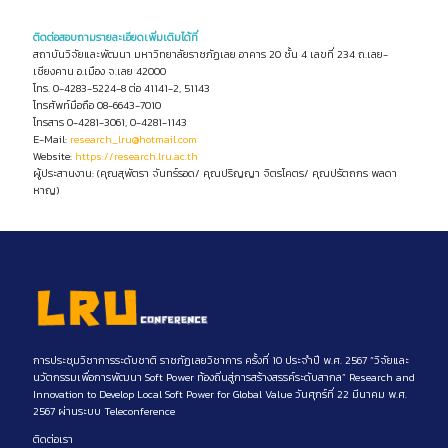
ติดต่อสอบถามรายละเอียดเพิ่มเติมได้ที่
สถาบันวิจัยและพัฒนา มหาวิทยาลัยราชภัฏเลย อาคาร 20 ชั้น 4 เลขที่ 234 ถ.เลย-
เชียงคาน อ.เมือง จ.เลย 42000
โทร. 0-4283-5224-8 ต่อ 41141-2, 51143
โทรศัพท์มือถือ 08-6643-7010
โทรสาร 0-4281-3061, 0-4281-1143
E-Mail:
research_lru@hotmail.com
Website:
https://research.lru.ac.th
ผู้ประสานงาน: (คุณสุพัตรา จันทร์รอด/ คุณปริญญา จิตรโคตร/ คุณปรัตถกร พลดา
หาญ)
การประชุมวิชาการระดับชาติ ราชภัฏเลยวิชาการ ครั้งที่ 10 ประจำปี พ.ศ. 2567 “วิจัยและ
นวัตกรรมเพื่อการพัฒนา Soft Power ท้องถิ่นสู่การสร้างสรรค์ระดับสากล” Research and
Innovation to Develop Local Soft Power for Global Value วันศุกร์ที่ 22 มีนาคม พ.ศ.
2567 ผ่านระบบ Teleconference
ติดต่อเรา