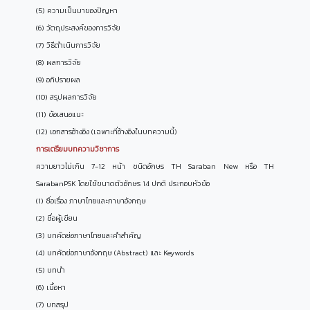
(5) ความเป็นมาของปัญหา
(6) วัตถุประสงค์ของการวิจัย
(7) วิธีดําเนินการวิจัย
(8) ผลการวิจัย
(9) อภิปรายผล
(10) สรุปผลการวิจัย
(11) ข้อเสนอแนะ
(12) เอกสารอ้างอิง (เฉพาะที่อ้างอิงในบทความนี้)
การเตรียมบทความวิชาการ
ความยาวไม่เกิน 7-12 หน้า ชนิดอักษร TH Saraban New หรือ TH
SarabanPSK โดยใช้ขนาดตัวอักษร 14 ปกติ ประกอบหัวข้อ
(1) ชื่อเรื่อง ภาษาไทยและภาษาอังกฤษ
(2) ชื่อผู้เขียน
(3) บทคัดย่อภาษาไทยและคำสำคัญ
(4) บทคัดย่อภาษาอังกฤษ (Abstract) และ Keywords
(5) บทนำ
(6) เนื้อหา
(7) บทสรุป